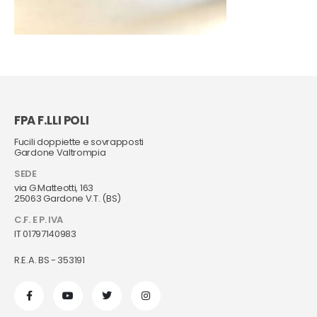
FPA F.LLI POLI
Fucili doppiette e sovrapposti
Gardone Valtrompia
SEDE
via G.Matteotti, 163
25063 Gardone V.T. (BS)
C.F. E P. IVA
IT 01797140983
R.E.A. BS - 353191